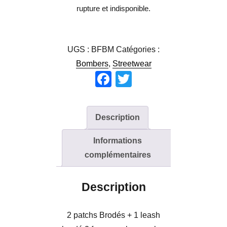
rupture et indisponible.
UGS :
BFBM
Catégories :
Bombers
,
Streetwear
F
T
a
wi
c
tt
Description
e
er
b
Informations
complémentaires
o
o
Description
k
2 patchs Brodés + 1 leash