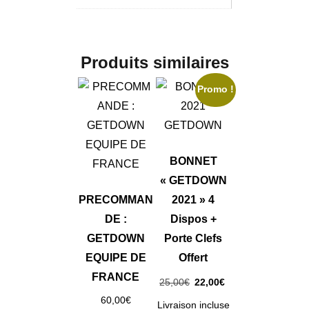
Produits similaires
Promo !
BONNET
« GETDOWN
PRECOMMAN
2021 » 4
DE :
Dispos +
GETDOWN
Porte Clefs
EQUIPE DE
Offert
FRANCE
Le
Le
25,00
€
22,00
€
prix
prix
60,00
€
Livraison incluse