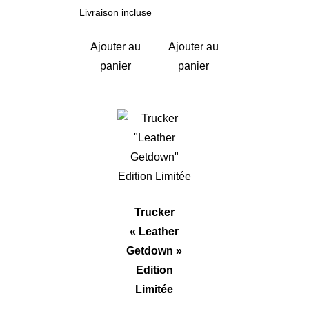
initial
actuel
Livraison incluse
était :
est :
25,00€.
22,00€.
Ajouter au
Ajouter au
panier
panier
Trucker
« Leather
Getdown »
Edition
Limitée