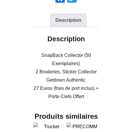
a
wi
c
tt
Description
e
er
b
Description
o
o
SnapBack Collector (50
k
Exemplaires)
2 Broderies, Sticker Collector
Getdown Authentic
27 Euros (frais de port inclus) +
Porte Clefs Offert
Produits similaires