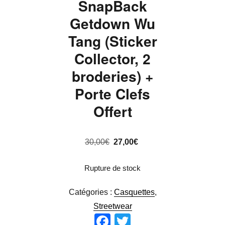
SnapBack
Getdown Wu
Tang (Sticker
Collector, 2
broderies) +
Porte Clefs
Offert
Le
Le
30,00
€
27,00
€
prix
prix
Rupture de stock
initial
actuel
était :
est :
Catégories :
Casquettes
,
30,00€.
27,00€.
Streetwear
F
T