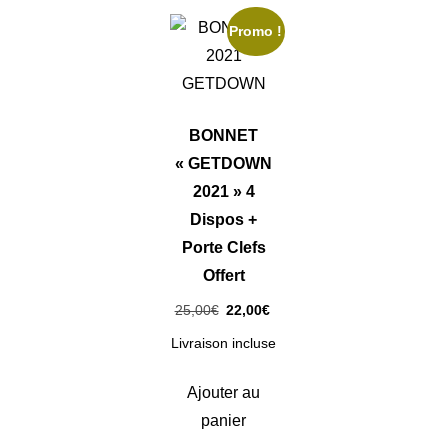
Promo !
BONNET
« GETDOWN
2021 » 4
Dispos +
Porte Clefs
Offert
Le
Le
25,00
€
22,00
€
prix
prix
Livraison incluse
initial
actuel
était :
est :
Ajouter au
25,00€.
22,00€.
panier